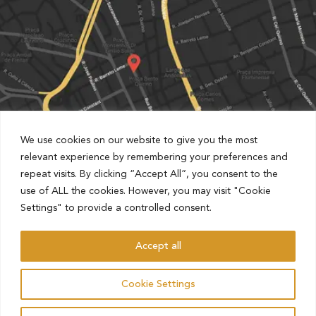
We use cookies on our website to give you the most
relevant experience by remembering your preferences and
repeat visits. By clicking “Accept All”, you consent to the
Partnered with Estapar Condomínio Cruz Alta
use of ALL the cookies. However, you may visit "Cookie
Rua Barão de Jaguara, 1481, Centro, Campinas, São Paulo,
Settings" to provide a controlled consent.
Brazil
Accept all
AHO – ADVOCACIA HAMILTON OLIVEIRA
Cookie Settings
ALL RIGHTS RESERVED.