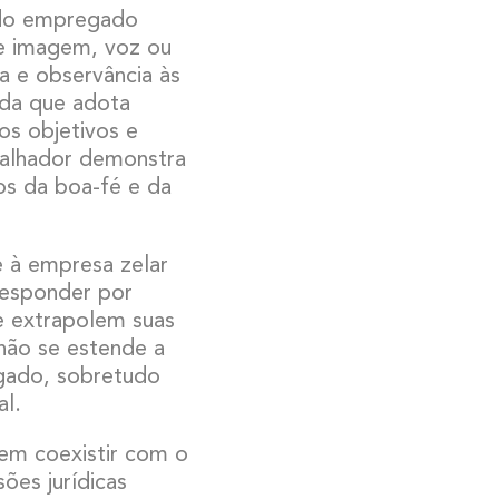
 do empregado
e imagem, voz ou
a e observância às
da que adota
ios objetivos e
abalhador demonstra
ios da boa-fé e da
e à empresa zelar
responder por
ue extrapolem suas
 não se estende a
ado, sobretudo
al.
m coexistir com o
ões jurídicas