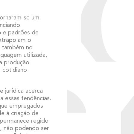
 tornaram-se um
enciando
 e padrões de
extrapolam o
ar também no
nguagem utilizada,
da produção
 cotidiano
 jurídica acerca
 a essas tendências.
a que empregados
le à criação de
o permanece regido
s, não podendo ser