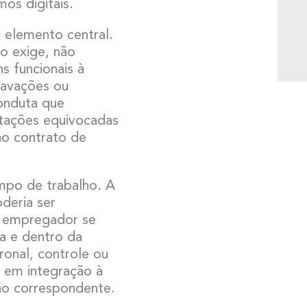
os digitais.
é elemento central.
o exige, não
s funcionais à
ravações ou
onduta que
etações equivocadas
ao contrato de
mpo de trabalho. A
deria ser
 empregador se
sa e dentro da
onal, controle ou
ar em integração à
ão correspondente.