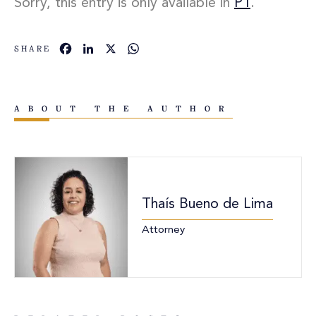
Sorry, this entry is only available in
PT
.
Facebook
LinkedIn
X
WhatsApp
SHARE
ABOUT THE AUTHOR
Thaís Bueno de Lima
Attorney