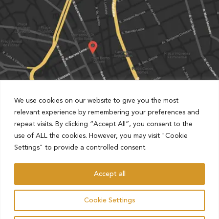
We use cookies on our website to give you the most
relevant experience by remembering your preferences and
repeat visits. By clicking “Accept All”, you consent to the
Partnered with Estapar Condomínio Cruz Alta
use of ALL the cookies. However, you may visit "Cookie
Rua Barão de Jaguara, 1481, Centro, Campinas, São Paulo,
Settings" to provide a controlled consent.
Brazil
Accept all
AHO – ADVOCACIA HAMILTON OLIVEIRA
Cookie Settings
ALL RIGHTS RESERVED.