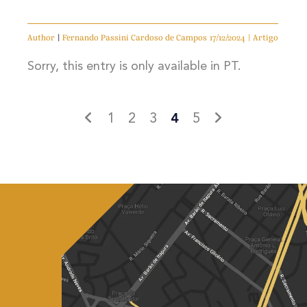
Author
|
Fernando Passini Cardoso de Campos
17/12/2024 | Artigo
Sorry, this entry is only available in PT.
1
2
3
4
5