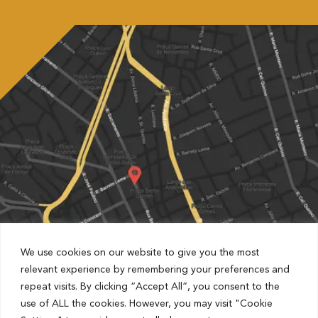
We use cookies on our website to give you the most
relevant experience by remembering your preferences and
repeat visits. By clicking “Accept All”, you consent to the
Partnered with Estapar Condomínio Cruz Alta
use of ALL the cookies. However, you may visit "Cookie
Rua Barão de Jaguara, 1481, Centro, Campinas, São Paulo,