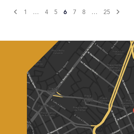
1
…
4
5
6
7
8
…
25