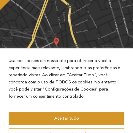
Usamos cookies em nosso site para oferecer a você a
experiência mais relevante, lembrando suas preferências e
repetindo visitas. Ao clicar em “Aceitar Tudo”, você
concorda com o uso de TODOS os cookies. No entanto,
você pode visitar "Configurações de Cookies" para
fornecer um consentimento controlado.
Convênio com o Estapar Condomínio Cruz Alta, Rua
Barão de Jaguara, 1481
Aceitar tudo
AHO – ADVOCACIA HAMILTON OLIVEIRA